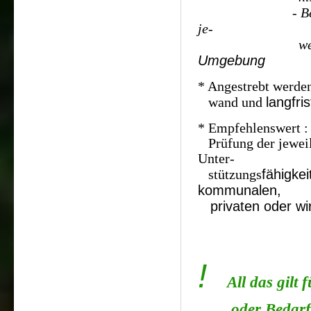
- Beachtung +
je-
weili
Umgebung
* Angestrebt werden
langfris
wand und
* Empfehlenswert :
Prüfung der jeweil
Unter-
fähigkei
stützungs
kommunalen,
privaten
oder wi
!
All das gilt 
oder Bedar