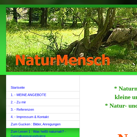
* Naturn
Startseite
1. - MEINE ANGEBOTE
kleine 
2. - Zu mir
* Natur- un
3. - Referenzen
4. - Impressum & Kontakt
Zum Gucken : Bilder, Anregungen
Zum Lesen 1 : Was heißt naturnah? -
Gestaltungsgrundsätze