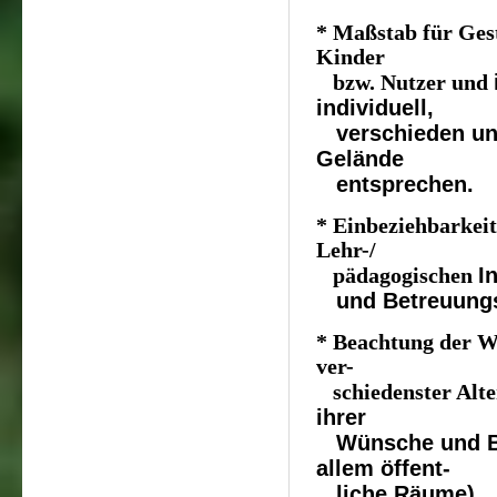
* Maßstab für Gest
Kinder
bzw. Nutzer und
individuell,
verschieden und 
Gelände
entsprechen.
* Einbeziehbarkeit
Lehr-/
I
pädagogischen
und Betreuungs
* Beachtung der W
ver-
schiedenster Alte
ihrer
Wünsche und Bed
allem
öffent-
liche Räume).