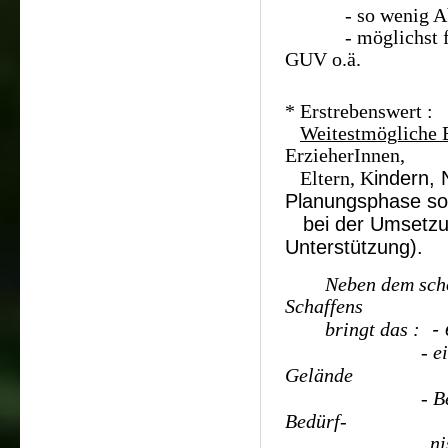
- so wenig Abspe
- möglichst früh
GUV o.ä.
* Erstrebenswert :
Weitestmögliche 
ErzieherInnen,
indern, 
Eltern, K
Planungsphase so
bei der Umsetz
Unterstützung).
Neben dem sch
Schaffens
-
bringt das :
- eine Identi
Gelände
- Beachtung 
Bedürf-
nisse/Erfo