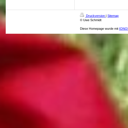
Druckversion
|
Sitemap
© Uwe Schmidt
Diese Homepage wurde mit
IONOS