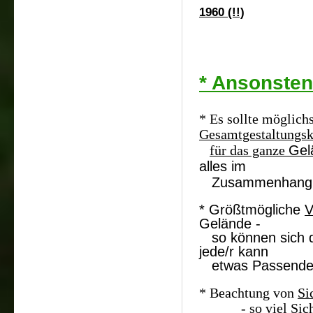
1960 (!!)
* Ansonsten
* Es sollte möglich
Gesamtgestaltungs
Gel
für das ganze
alles im
Zusammenhang z
* Größtmögliche
V
Gelände -
so
können sich d
jede/r kann
etwas Passendes
* Beachtung von
Si
- so viel Sicherh